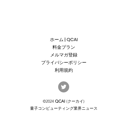
ホーム | QCAI
料金プラン
メルマガ登録
プライバシーポリシー
利用規約
産総研のG-QuATに冷却原子
中国
(中性原子)方式の米国QuEra社
ット
を採用。QuEraの受注額は65
「X
©2024
QCAI
(クーカイ)
億円（4,100万米ドル）。設置
のQu
量子コンピューティング業界ニュース
するのは256量子ビットの第2
クラ
世代デジタルモードをサポー
通じ
トするマシンで、産総研のス