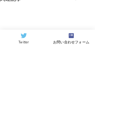
Twitter
お問い合わせフォーム
©2024
QCAI
(クーカイ)
量子コンピューティング業界ニュース
産総研のG-QuATに冷却原
中国研究チームが