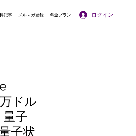
ログイン
料記事
メルマガ登録
料金プラン
e
45万ドル
。量子
量子状