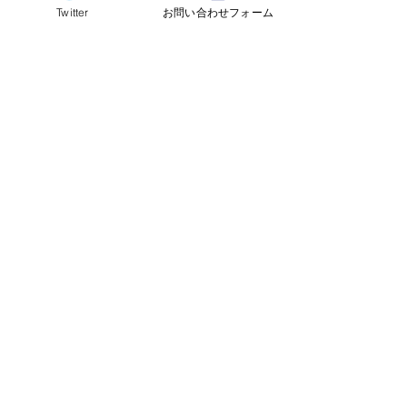
Twitter
お問い合わせフォーム
©2024
QCAI
(クーカイ)
量子コンピューティング業界ニュース
産総研のG-QuATに冷却原
中国研究チームが