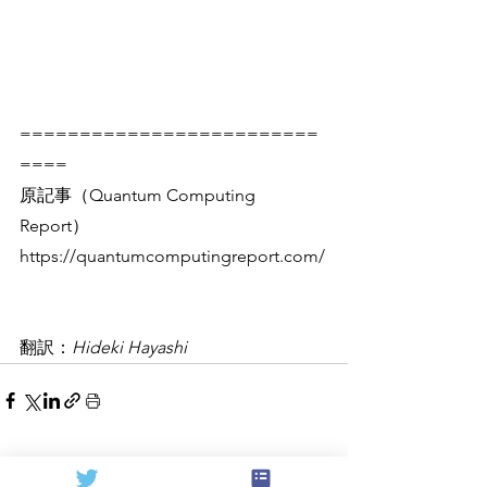
=========================
====
原記事（Quantum Computing 
Report）
https://quantumcomputingreport.com/
翻訳：
Hideki Hayashi
すべて表示
関連記事