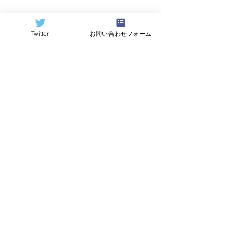
Twitter
お問い合わせフォーム
©2024
QCAI
(クーカイ)
量子コンピューティング業界ニュース
産総研のG-QuATに冷却原
中国研究チームが
子(中性原子)方式の米国
ビットの超伝導
QuEra社を採用。QuEraの
プ「Xiaohon
受注額は65億円（4,100万
信事業のQuantu
米ドル）。設置するのは
に納品。クラウ