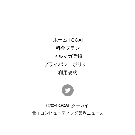
ホーム | QCAI
料金プラン
メルマガ登録
プライバシーポリシー
利用規約
産総研のG-QuATに冷却原子
中国
(中性原子)方式の米国QuEra社
ット
を採用。QuEraの受注額は65
「X
©2024
QCAI
(クーカイ)
億円（4,100万米ドル）。設置
のQu
量子コンピューティング業界ニュース
するのは256量子ビットの第2
クラ
世代デジタルモードをサポー
通じ
トするマシンで、産総研のス