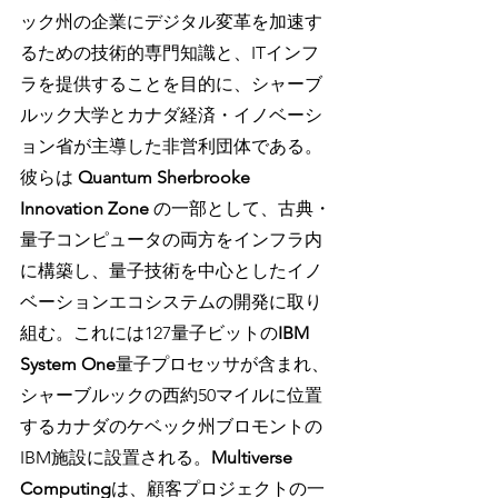
ック州の企業にデジタル変革を加速す
るための技術的専門知識と、ITインフ
ラを提供することを目的に、シャーブ
ルック大学とカナダ経済・イノベーシ
ョン省が主導した非営利団体である。
彼らは
 Quantum Sherbrooke 
Innovation Zone
 の一部として、古典・
量子コンピュータの両方をインフラ内
に構築し、量子技術を中心としたイノ
ベーションエコシステムの開発に取り
組む。これには127量子ビットの
IBM 
System One
量子プロセッサが含まれ、
シャーブルックの西約50マイルに位置
するカナダのケベック州ブロモントの 
IBM施設に設置される。
Multiverse 
Computing
は、顧客プロジェクトの一