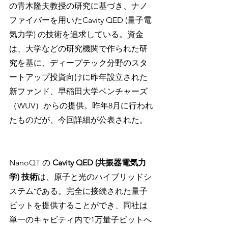
の青木隆夫教授の研究に基づき、ナノ
ファイバーを用いたCavity QED (量子電
気力学) の技術を追求している。資金
は、大学などの研究機関で作られた研
究を基に、ディープテック分野のスタ
ートアップ投資向けに昨年設立された
新ファンド、早稲田大学ベンチャーズ
（WUV）からの提供。昨年8月に行われ
たものだが、今回詳細が公表された。
NanoQT の 
Cavity QED (共振器電気力
学) 技術
は、原子と光のハイブリッドシ
ステムである。完全に接続された量子
ビットを提供することができ、同社は
単一のキャビティ内で1万量子ビットへ