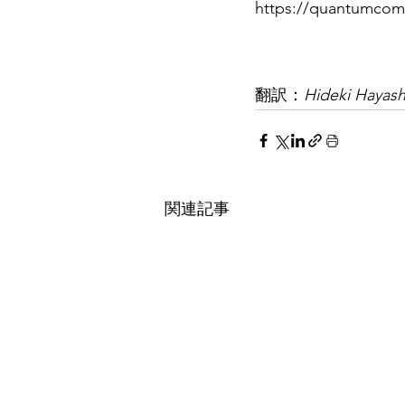
https://quantumcom
翻訳：
Hideki Hayash
関連記事