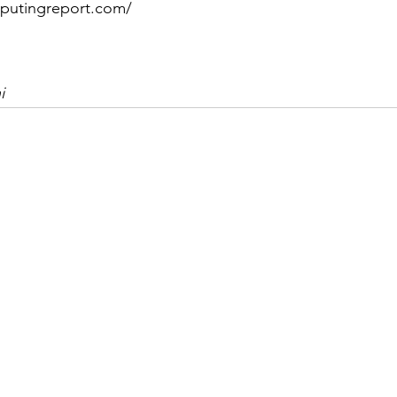
putingreport.com/
i