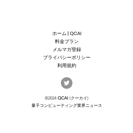
ホーム | QCAI
料金プラン
メルマガ登録
プライバシーポリシー
利用規約
産総研のG-QuATに冷却原子
中国
(中性原子)方式の米国QuEra社
ット
を採用。QuEraの受注額は65
「X
©2024
QCAI
(クーカイ)
億円（4,100万米ドル）。設置
のQu
量子コンピューティング業界ニュース
するのは256量子ビットの第2
クラ
世代デジタルモードをサポー
通じ
トするマシンで、産総研のス
パコン・NVIDIAのGPUと併設