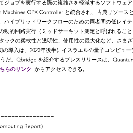
てジョブを実行する際の複雑さを軽減するソフトウェア
ntum Machines OPX Controller と統合され、古典リ
、ハイブリッドワークフローのための両者間の低レイテ
の動的回路実行（ミッドサーキット測定と呼ばれること
スタックの柔軟性と透明性、使用性の最大化など、さま
の最初の導入は、2023年後半にイスラエルの量子コンピュ
。Qbridge を紹介するプレスリリースは、Quantum M
ちらのリンク
からアクセスできる。
================
mputing Report）