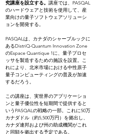
究講座を設立する。
講座では、PASQAL
のハードウェアと技術を使用して、産
業向けの量子ソフトウェアソリューシ
ョンを開発する。
PASQALは、カナダのシャーブルックに
あるDistriQ-Quantum Innovation Zone
のEspace Quantique 1に、量子プロセ
ッサを製造するための施設を設置。こ
れにより、北米市場における中性原子
量子コンピューティングの普及が加速
するだろう。
この講座は、実世界のアプリケーショ
ンと量子優位性を短期間で提供すると
いうPASQALの戦略の一部。これに50万
カナダドル（約5,500万円）を拠出し、
カナダ連邦および州の助成機関がこれ
と同額を拠出する予定である。