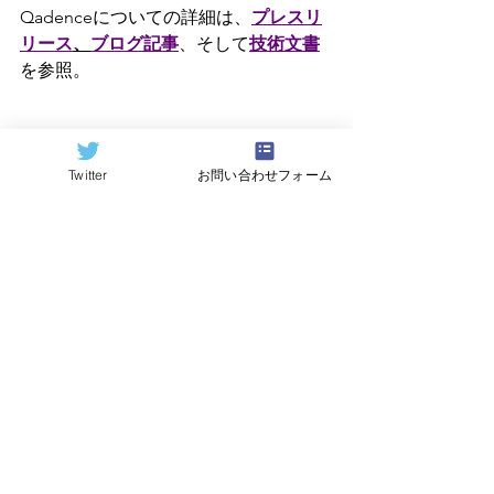
Qadenceについての詳細は、
プレスリ
リース
、
ブログ記事
、そして
技術文書
を参照。
=========================
====
Twitter
お問い合わせフォーム
オリジナル記事：Quantum 
Computing Report 
https://quantumcomputingreport.com/
翻訳：
Hideki Hayashi
すべて表示
関連記事