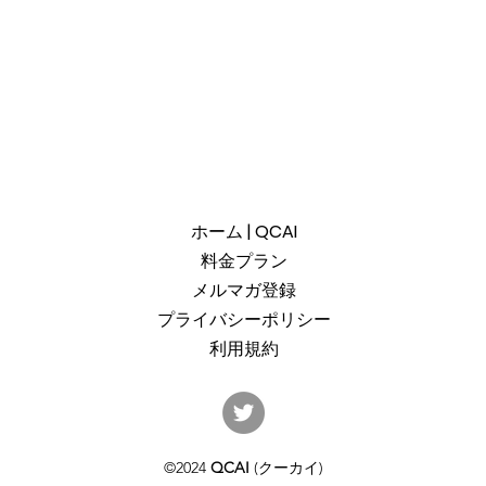
ホーム | QCAI
料金プラン
メルマガ登録
プライバシーポリシー
利用規約
産総研のG-QuATに冷却原子
中国
(中性原子)方式の米国QuEra社
ット
を採用。QuEraの受注額は65
「X
©2024
QCAI
(クーカイ)
億円（4,100万米ドル）。設置
のQu