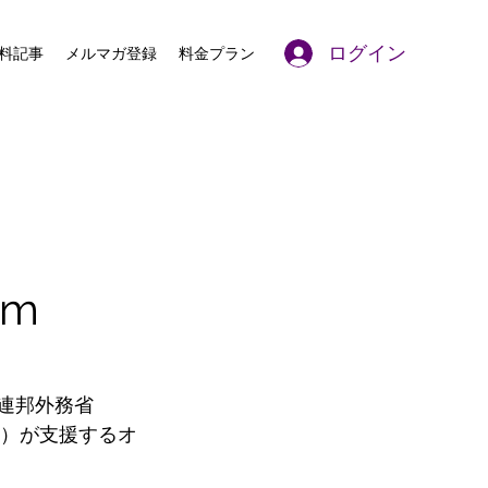
ログイン
料記事
メルマガ登録
料金プラン
um
ス連邦外務省
L）が支援するオ