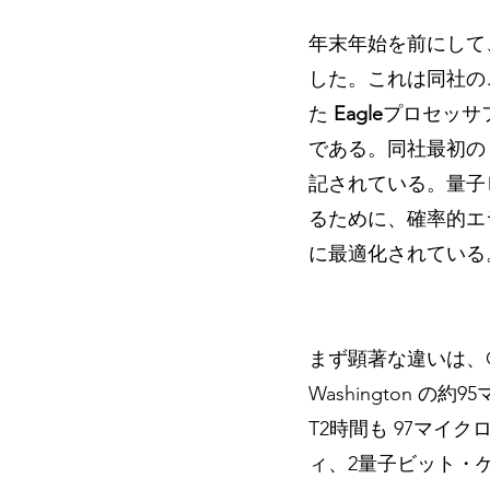
年末年始を前にして、I
した。これは同社のこ
た 
Eagle
プロセッサ
である。同社最初の 1
記されている。量子ビ
るために、確率的エラー
に最適化されている
まず顕著な違いは、Qu
Washington の
T2時間も 97マイ
ィ、2量子ビット・