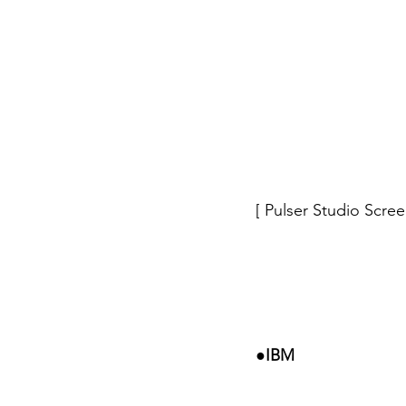
[ Pulser Studio Scree
●
IBM