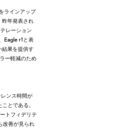
をラインアップ
は、昨年発表され
イテレーション
れ、
Eagle r1
と表
高い結果を提供す
、エラー軽減のため
ーレンス時間が 
されたことである。
ゲートフィデリテ
も改善が見られ