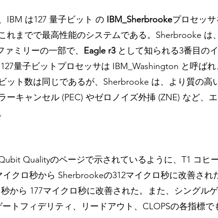
BM は127 量子ビット の 
IBM_Sherbrooke
プロセッサ
れまでで最高性能のシステムである。Sherbrooke 
ファミリーの一部で、
Eagle r3
 として知られる3番目の
27量子ビットプロセッサは IBM_Washington と呼ば
ット数は同じであるが、Sherbrooke は、より質の
キャンセル (PEC) やゼロノイズ外挿 (ZNE) など
。
bit Qualityのページで示されているように、T1 コヒ
約95マイクロ秒から Sherbrookeの312マイクロ秒に改善
クロ秒から 177マイクロ秒に改善された。また、シングル
ゲートフィデリティ、リードアウト、CLOPSの各指標で