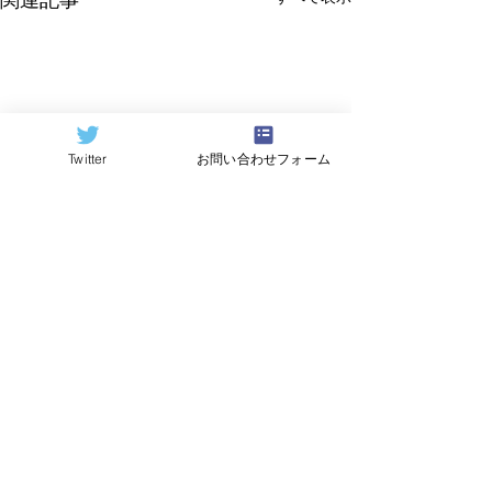
関連記事
Twitter
お問い合わせフォーム
©2024
QCAI
(クーカイ)
量子コンピューティング業界ニュース
産総研のG-QuATに冷却原
中国研究チームが