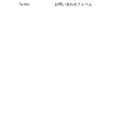
Twitter
お問い合わせフォーム
©2024
QCAI
(クーカイ)
量子コンピューティング業界ニュース
産総研のG-QuATに冷却原
中国研究チームが