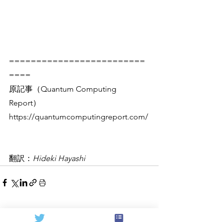
=========================
====
原記事（Quantum Computing 
Report）
https://quantumcomputingreport.com/
翻訳：
Hideki Hayashi
すべて表示
関連記事