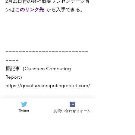
2月23日付の会社概要プレゼンテーショ
ンは
このリンク先
から入手できる。
=========================
====
原記事（Quantum Computing 
Report）
https://quantumcomputingreport.com/
翻訳：
Hideki Hayashi
Twitter
お問い合わせフォーム