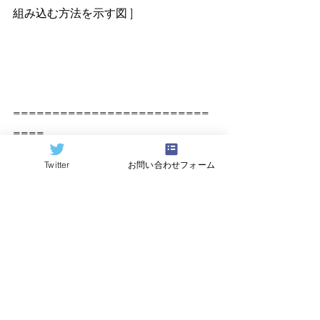
組み込む方法を示す図 ]
=========================
====
原記事（Quantum Computing 
Twitter
お問い合わせフォーム
Report）
https://quantumcomputingreport.com/
翻訳：
Hideki Hayashi