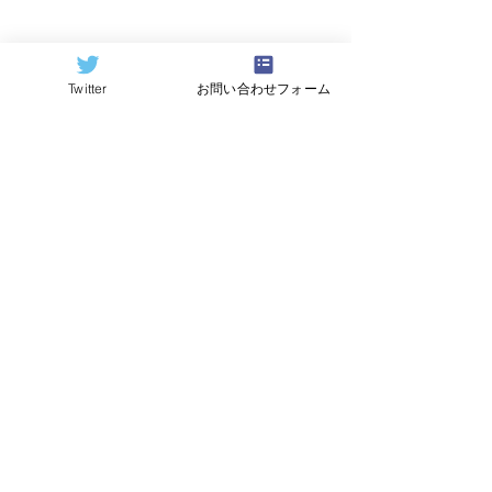
Twitter
お問い合わせフォーム
©2024
QCAI
(クーカイ)
量子コンピューティング業界ニュース
産総研のG-QuATに冷却原
中国研究チームが
子(中性原子)方式の米国
ビットの超伝導
QuEra社を採用。QuEraの
プ「Xiaohon
受注額は65億円（4,100万
信事業のQuantu