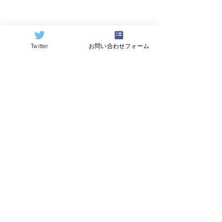
Twitter
お問い合わせフォーム
©2024
QCAI
(クーカイ)
量子コンピューティング業界ニュース
産総研のG-QuATに冷却原
中国研究チームが
子(中性原子)方式の米国
ビットの超伝導
QuEra社を採用。QuEraの
プ「Xiaohon
受注額は65億円（4,100万
信事業のQuantu