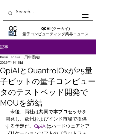
QCAI
(クーカイ)
量子コンピューティング業界ニュース
記事
Kaori Tanaka (田中香織)
2022年4月18日
QpiAIとQuantrolOxが25量
子ビットの量子コンピュー
タのテストベッド開発で
MOUを締結
　今後、両社は共同で本プロセッサを
開発し、欧州およびインド市場で提供
する予定だ。
QpiAI
はハードウェアとア
プリケーションソフトのプラットフォ