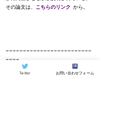
その論文は、
こちらのリンク
から。
=========================
====
原記事（Quantum Computing 
Twitter
お問い合わせフォーム
Report）
https://quantumcomputingreport.com/
翻訳：
Hideki Hayashi