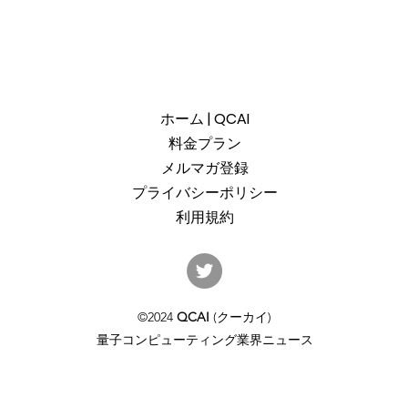
ホーム | QCAI
料金プラン
メルマガ登録
プライバシーポリシー
利用規約
産総研のG-QuATに冷却原子
中国
(中性原子)方式の米国QuEra社
ット
を採用。QuEraの受注額は65
「X
©2024
QCAI
(クーカイ)
億円（4,100万米ドル）。設置
のQu
量子コンピューティング業界ニュース
するのは256量子ビットの第2
クラ
世代デジタルモードをサポー
通じ
トするマシンで、産総研のス