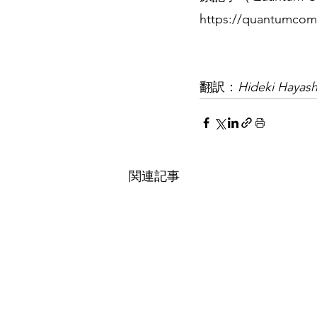
https://quantumcom
翻訳：
Hideki Hayash
関連記事