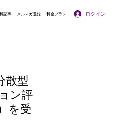
ログイン
料記事
メルマガ登録
料金プラン
分散型
ョン評
円）を受