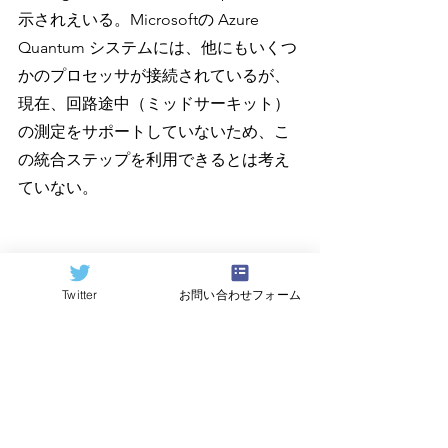
示されえいる。Microsoftの Azure 
Quantum システムには、他にもいくつ
かのプロセッサが接続されているが、
現在、回路途中（ミッドサーキット）
の測定をサポートしていないため、こ
の統合ステップを利用できるとは考え
ていない。
Microsoftによるこの新しい機能の導入
Twitter
お問い合わせフォーム
の詳細については、
Fabrice Frachon氏
のブログ
で説明されており、それぞれ
の機能についてより一般的に考えられ
ている
ドキュメントとビデオ
、Krysta 
Svhere氏による古典的/量子処理の重要
性についてのより重要な
ブログ
を読む