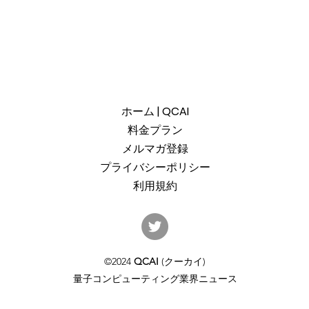
ホーム | QCAI
料金プラン
メルマガ登録
プライバシーポリシー
利用規約
産総研のG-QuATに冷却原子
中国
(中性原子)方式の米国QuEra社
ット
を採用。QuEraの受注額は65
「X
©2024
QCAI
(クーカイ)
億円（4,100万米ドル）。設置
のQu
量子コンピューティング業界ニュース
するのは256量子ビットの第2
クラ
世代デジタルモードをサポー
通じ