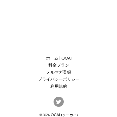
ホーム | QCAI
料金プラン
メルマガ登録
プライバシーポリシー
利用規約
産総研のG-QuATに冷却原子
中国
(中性原子)方式の米国QuEra社
ット
を採用。QuEraの受注額は65
「X
©2024
QCAI
(クーカイ)
億円（4,100万米ドル）。設置
のQu