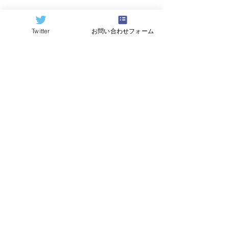
Twitter
お問い合わせフォーム
©2024
QCAI
(クーカイ)
量子コンピューティング業界ニュース
産総研のG-QuATに冷却原
中国研究チームが
子(中性原子)方式の米国
ビットの超伝導
QuEra社を採用。QuEraの
プ「Xiaohon
受注額は65億円（4,100万
信事業のQuantu
米ドル）。設置するのは
に納品。クラウ