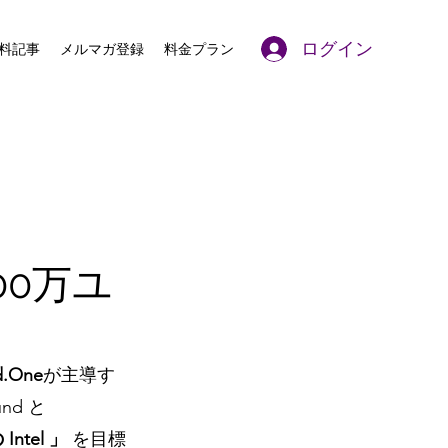
ログイン
料記事
メルマガ登録
料金プラン
00万ユ
d.One
が主導す
nd と 
tel 」
 を目標