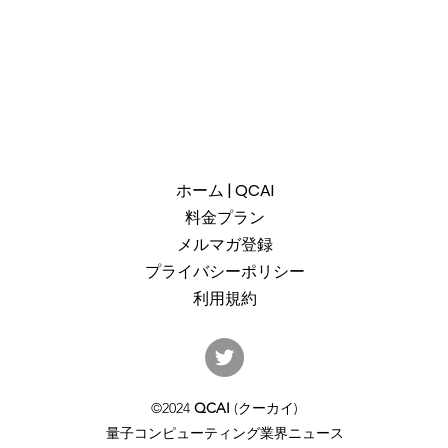
ホーム | QCAI
料金プラン
メルマガ登録
プライバシーポリシー
利用規約
産総研のG-QuATに冷却原子
中国
(中性原子)方式の米国QuEra社
ット
を採用。QuEraの受注額は65
「X
©2024
QCAI
(クーカイ)
億円（4,100万米ドル）。設置
のQu
量子コンピューティング業界ニュース
するのは256量子ビットの第2
クラ