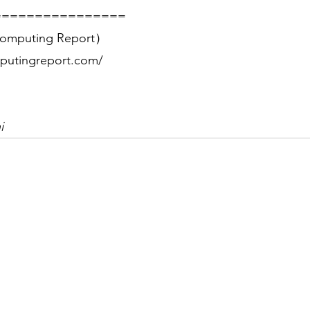
================
mputing Report）
putingreport.com/
i