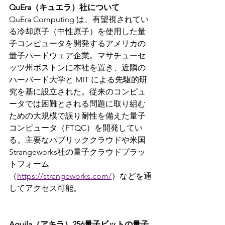
QuEra（キュエラ）社について
QuEra Computing は、有望視されてい
る冷却原子（中性原子）を使用した量
子コンピュータを開発するアメリカの
量子ハードウェア企業。マサチューセ
ッツ州ボストンに本社を置き、近隣の
ハーバード大学と MIT による先駆的研
究を基に設立された。従来のコンピュ
ータでは困難とされる問題に取り組む
ための大規模で誤り耐性を備えた量子
コンピュータ（FTQC）を開発してい
る。主要なパブリッククラウドや米国
Strangeworks社の量子クラウドプラッ
トフォーム
（
https://strangeworks.com/
）などを通
してアクセス可能。
Aquila（アキラ）256量子ビットの量子