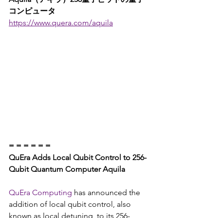
コンピュータ
https://www.quera.com/aquila
= = = = = =
QuEra Adds Local Qubit Control to 256-
Qubit Quantum Computer Aquila
QuEra Computing
 has announced the 
addition of local qubit control, also 
known as local detuning, to its 256-