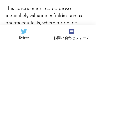
This advancement could prove 
particularly valuable in fields such as 
pharmaceuticals, where modeling 
protein folding and molecular binding 
can benefit from QuEra’s technology. 
Twitter
お問い合わせフォーム
QuEra’s Aquila is now available with 
local detuning and the other two new 
features through 
Amazon Brak
et
.
QuERa’s press release announcing this 
new capability has been posted on 
their website 
here
. Another press 
release from AWS announcing the 
availability of this capability through 
their Braket Direct service is available 
here
. A blog article from AWS 
describing these capabilities in more 
detail can be found 
here
. And finally, 
QuEra will conduct a webinar on May 