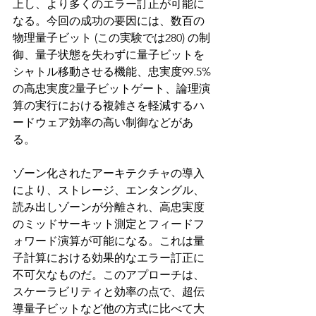
上し、より多くのエラー訂正が可能に
なる。今回の成功の要因には、数百の
物理量子ビット (この実験では280) の制
御、量子状態を失わずに量子ビットを
シャトル移動させる機能、忠実度99.5%
の高忠実度2量子ビットゲート、論理演
算の実行における複雑さを軽減するハ
ードウェア効率の高い制御などがあ
る。
ゾーン化されたアーキテクチャの導入
により、ストレージ、エンタングル、
読み出しゾーンが分離され、高忠実度
のミッドサーキット測定とフィードフ
ォワード演算が可能になる。これは量
子計算における効果的なエラー訂正に
不可欠なものだ。このアプローチは、
スケーラビリティと効率の点で、超伝
導量子ビットなど他の方式に比べて大