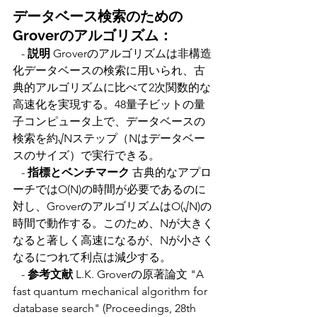
データベース検索のための
Groverのアルゴリズム：
   - 
説明 
Groverのアルゴリズムは非構造
化データベースの検索に用いられ、古
典的アルゴリズムに比べて2次関数的な
高速化を実現する。48量子ビットの量
子コンピュータ上で、データベースの
検索を約√Nステップ（Nはデータベー
スのサイズ）で実行できる。
   - 
指標とベンチマーク
 古典的なアプロ
ーチではO(N)の時間が必要であるのに
対し、GroverのアルゴリズムはO(√N)の
時間で動作する。このため、Nが大きく
なると著しく高速になるが、Nが小さく
なるにつれて利点は減少する。
   - 
参考文献
 L.K. Groverの原著論文 "A 
fast quantum mechanical algorithm for 
database search" (Proceedings, 28th 