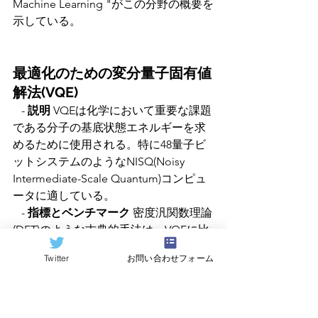
Machine Learning "がこの分野の概要を
示している。
最適化のための変分量子固有値
解法(VQE)
   - 
説明 
VQEは化学において重要な課題
である分子の基底状態エネルギーを求
めるために使用される。特に48量子ビ
ットシステムのようなNISQ(Noisy 
Intermediate-Scale Quantum)コンピュ
ータに適している。
   - 
指標とベンチマーク
 密度汎関数理論
(DFT)のような古典的手法は、VQEに比
べ、特定の分子に対して遅く、精度が
Twitter
お問い合わせフォーム
劣る可能性。
   - 
参考文献
 McCleanらによる 
"Variational quantum algorithms" 
(Nature Communications, 2016)は、ア