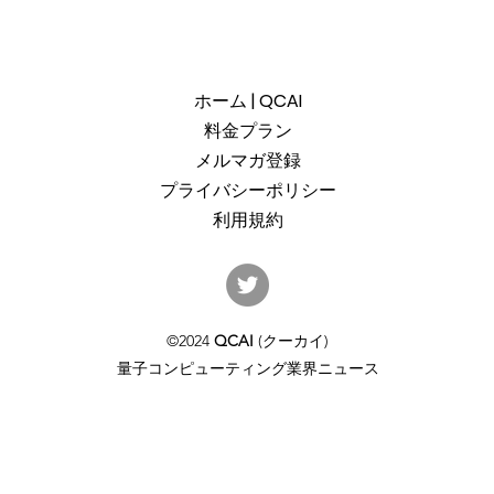
ホーム | QCAI
料金プラン
メルマガ登録
プライバシーポリシー
利用規約
産総研のG-QuATに冷却原子
中国
(中性原子)方式の米国QuEra社
ット
を採用。QuEraの受注額は65
「X
©2024
QCAI
(クーカイ)
億円（4,100万米ドル）。設置
のQu
量子コンピューティング業界ニュース
するのは256量子ビットの第2
クラ
世代デジタルモードをサポー
通じ
トするマシンで、産総研のス
パコン・NVIDIAのGPUと併設
される