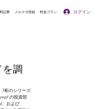
ログイン
料記事
メルマガ登録
料金プラン
ドを調
、7桁のシリーズ
pf の投資部
al、および 