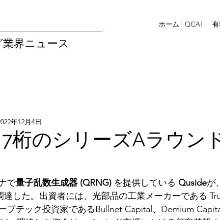
ホーム | QCAI
有
グ業界ニュース
2022年12月4日
de、7桁のシリーズAラウン
ナで
量子乱数生成器 (QRNG)
 を提供している 
Quside
が
達した。出資者には、光部品の工業メーカーである Trum
ク投資家であるBullnet Capital、Demium Capit