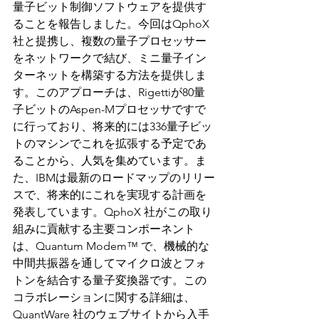
量子ビット制御ソフトウェアを提供す
ることを報告しました。今回はQphoX
社と提携し、複数の量子プロセッサー
をネットワークで結び、ミニ量子イン
ターネットを構築する方法を提供しま
す。このアプローチは、Rigettiが80量
子ビットのAspen-Mプロセッサですで
に行っており、将来的には336量子ビッ
トのマシンでこれを拡張する予定であ
ることから、人気を集めています。ま
た、IBMは最新のロードマップのリリー
スで、将来的にこれを実現する計画を
発表しています。QphoX 社がこの取り
組みに貢献する主要コンポーネント
は、Quantum Modem™ で、機械的な
中間共振器を通してマイクロ波とフォ
トンを結合する量子変換器です。この
コラボレーションに関する詳細は、
QuantWare 社のウェブサイトから入手