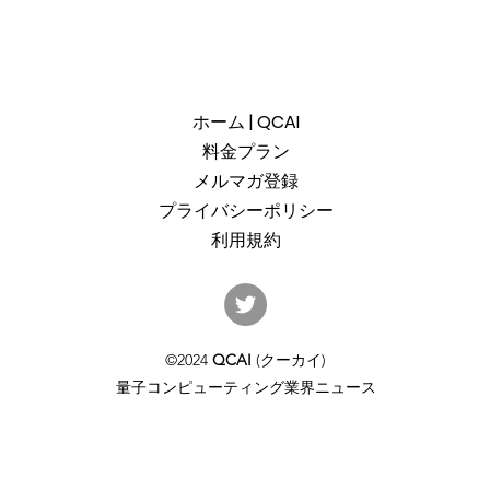
ホーム | QCAI
料金プラン
メルマガ登録
プライバシーポリシー
利用規約
産総研のG-QuATに冷却原子
中国
(中性原子)方式の米国QuEra社
ット
を採用。QuEraの受注額は65
「X
©2024
QCAI
(クーカイ)
億円（4,100万米ドル）。設置
のQu
量子コンピューティング業界ニュース
するのは256量子ビットの第2
クラ
世代デジタルモードをサポー
通じ
トするマシンで、産総研のス
パコン・NVIDIAのGPUと併設