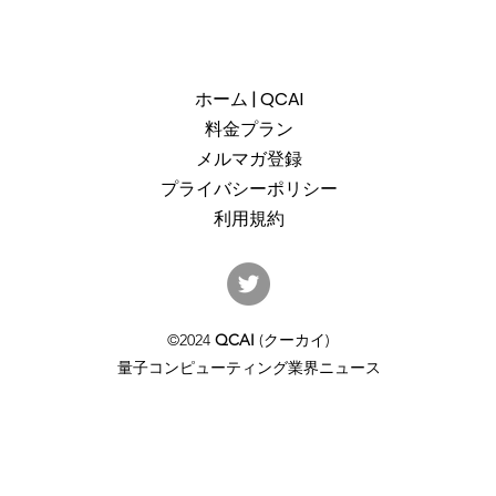
ホーム | QCAI
料金プラン
メルマガ登録
プライバシーポリシー
利用規約
産総研のG-QuATに冷却原子
中国
(中性原子)方式の米国QuEra社
ット
を採用。QuEraの受注額は65
「X
©2024
QCAI
(クーカイ)
億円（4,100万米ドル）。設置
のQu
量子コンピューティング業界ニュース
するのは256量子ビットの第2
クラ
世代デジタルモードをサポー
通じ
トするマシンで、産総研のス
パコン・NVIDIAのGPUと併設
される