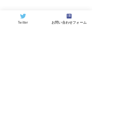
Twitter
お問い合わせフォーム
=========================
====
原記事（Quantum Computing 
Report）
https://quantumcomputingreport.com/
翻訳：
Hideki Hayashi
すべて表示
関連記事