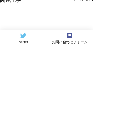
関連記事
Twitter
お問い合わせフォーム
©2024
QCAI
(クーカイ)
量子コンピューティング業界ニュース
産総研のG-QuATに冷却原
中国研究チームが