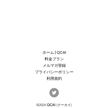
ホーム | QCAI
料金プラン
メルマガ登録
プライバシーポリシー
利用規約
産総研のG-QuATに冷却原子
中国
(中性原子)方式の米国QuEra社
ット
を採用。QuEraの受注額は65
「X
©2024
QCAI
(クーカイ)
億円（4,100万米ドル）。設置
のQu