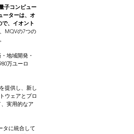
に基づく量子コンピュー
ンピューターは、オ
たもので、イオント
、MQVの7つの
。
済・地域開発・
約980万ユーロ
性を提供し、新し
トウェアとプロ
て、実用的なア
ータに統合して