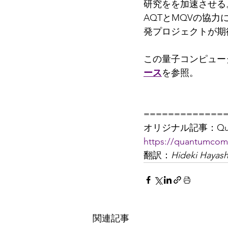
研究をを加速させる
AQTとMQVの協
発プロジェクトが期
この量子コンピュー
ース
を参照。
=============
オリジナル記事：Quantu
https://quantumcom
翻訳：
Hideki Hayash
関連記事