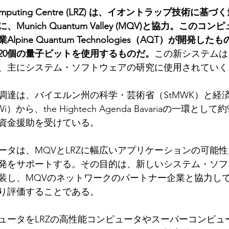
upercomputing Centre (LRZ) は、イオントラップ技術
unich Quantum Valley (MQV)と協力。このコ
pine Quantum Technologies（AQT）が開発し
20個の量子ビットを使用するものだ。
この新システムは
、主にシステム・ソフトウェアの研究に使用されていく
調達は、バイエルン州の科学・芸術省（StMWK）と経
から、the Hightech Agenda Bavariaの一環として
の資金援助を受けている。
ータは、MQVとLRZに幅広いアプリケーションの可能
発をサポートする。その目的は、新しいシステム・ソフ
装し、MQVのネットワークのパートナー企業と協力し
り評価することである。
ュータをLRZの高性能コンピュータやスーパーコンピュ