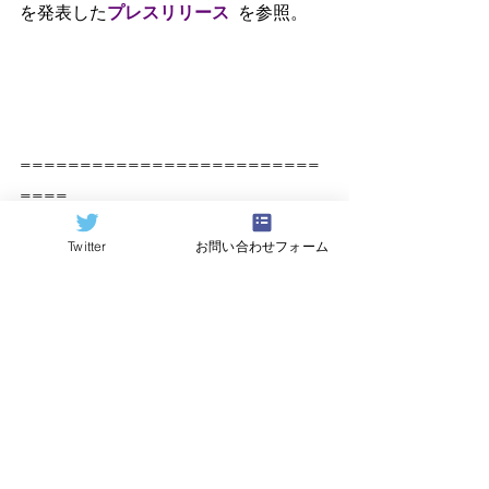
を発表した
プレスリリース
を参照。
=========================
====
原記事（Quantum Computing 
Twitter
お問い合わせフォーム
Report）
https://quantumcomputingreport.com/
翻訳：
Hideki Hayashi