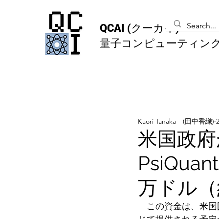
QCAI
(クーカイ)
量子コンピューティン
Kaori Tanaka (田中香織)
米国政府が、
PsiQu
万ドル（
　この資金は、米国国防