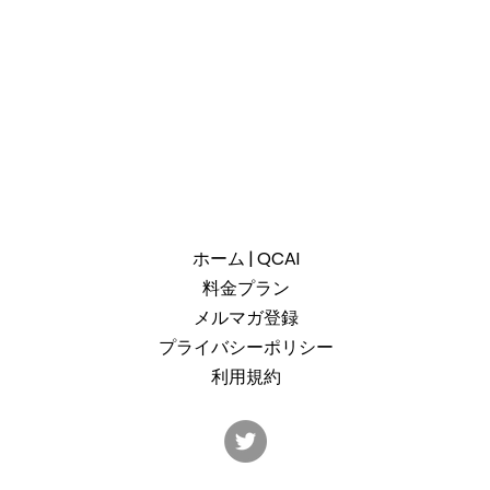
ホーム | QCAI
料金プラン
メルマガ登録
プライバシーポリシー
利用規約
産総研のG-QuATに冷却原子
中国
(中性原子)方式の米国QuEra社
ット
を採用。QuEraの受注額は65
「X