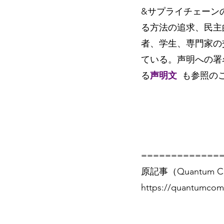
&サプライチェーン
る方法の追求、民主
者、学生、専門家の交流を
ている。声明への署
る
声明文
も参照の
=============
原記事（Quantum Co
https://quantumcom