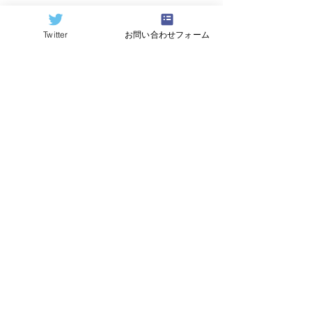
Twitter
お問い合わせフォーム
©2024
QCAI
(クーカイ)
量子コンピューティング業界ニュース
産総研のG-QuATに冷却原
中国研究チームが
子(中性原子)方式の米国
ビットの超伝導
QuEra社を採用。QuEraの
プ「Xiaohon
受注額は65億円（4,100万
信事業のQuantu
米ドル）。設置するのは
に納品。クラウ
256量子ビットの第2世代
トフォームを通