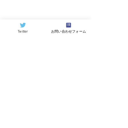
Twitter
お問い合わせフォーム
©2024
QCAI
(クーカイ)
量子コンピューティング業界ニュース
産総研のG-QuATに冷却原
中国研究チームが
子(中性原子)方式の米国
ビットの超伝導
QuEra社を採用。QuEraの
プ「Xiaohon