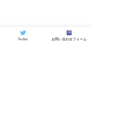
Twitter
お問い合わせフォーム
©2024
QCAI
(クーカイ)
量子コンピューティング業界ニュース
産総研のG-QuATに冷却原
中国研究チームが