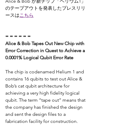
Alice & Bob が新チップ「ヘリウム1」
のテープアウトを発表したプレスリリ
ースは
こちら
= = = = = =
Alice & Bob Tapes Out New Chip with 
Error Correction in Quest to Achieve a 
0.0001% Logical Qubit Error Rate
The chip is codenamed Helium 1 and 
contains 16 qubits to test out Alice & 
Bob’s cat qubit architecture for 
achieving a very high fidelity logical 
qubit. The term “tape out” means that 
the company has finished the design 
and sent the design files to a 
fabrication facility for construction. 