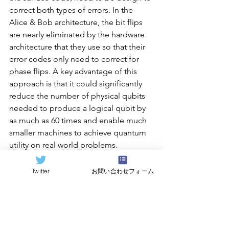
correct both types of errors. In the 
Alice & Bob architecture, the bit flips 
are nearly eliminated by the hardware 
architecture that they use so that their 
error codes only need to correct for 
phase flips. A key advantage of this 
approach is that it could significantly 
reduce the number of physical qubits 
needed to produce a logical qubit by 
as much as 60 times and enable much 
smaller machines to achieve quantum 
utility on real world problems. 
Assuming this chip is successful in 
meeting its goals, it will represent just 
Twitter
お問い合わせフォーム
one of a series of many more steps that 
will be needed to achieve a truly useful 
fault tolerant quantum computer.