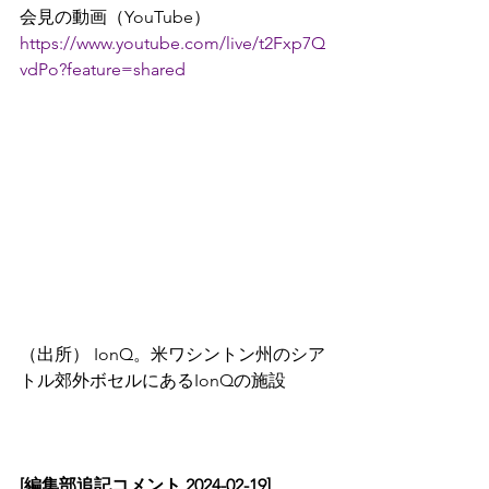
会見の動画（YouTube）
https://www.youtube.com/live/t2Fxp7Q
vdPo?feature=shared
（出所） IonQ。米ワシントン州のシア
トル郊外ボセルにあるIonQの施設
[編集部追記コメント 2024-02-19]