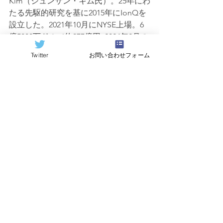
Kim（ジュンサン・キム氏）。25年にわ
たる先駆的研究を基に2015年にIonQを
設立した。2021年10月にNYSE上場。6
億5000万ドル（約977億円, 2024年2月の
為替レート換算）を調達。世界で初め
Twitter
お問い合わせフォーム
て上場した量子コンピュータ企業とな
った。ティッカーコード：IONQ。詳細
は
www.ionq.com
 記事: Kaori Tanaka
= = = = = =
IonQ Opens Its Washington State 
Manufacturing Facility
We had reported in January 
2023 that 
IonQ
 would open a new 
facility in Bothell, Washington, a suburb 