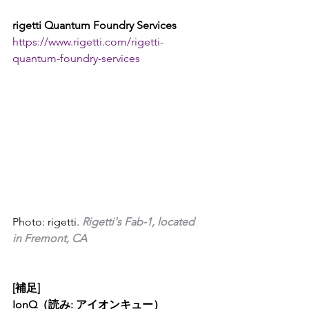
rigetti Quantum Foundry Services
https://www.rigetti.com/rigetti-
quantum-foundry-services
Photo: rigetti. 
Rigetti's Fab-1, located 
in Fremont, CA
[補足]
IonQ（読み: アイオンキュー）