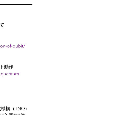
て
ion-of-qubit/
ト動作
d quantum 
機構（TNO）