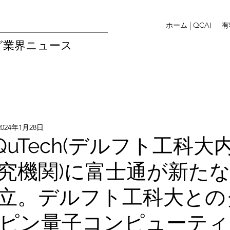
ホーム | QCAI
有
グ業界ニュース
2024年1月28日
 QuTech(デルフト工科大
究機関)に富士通が新た
立。デルフト工科大との
ピン量子コンピューティ