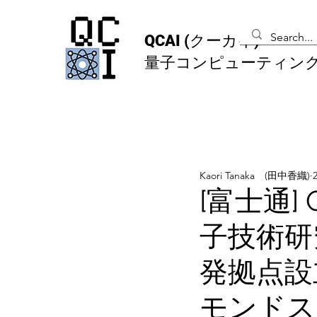
QCAI
(クーカイ)
量子コンピューティン
Kaori Tanaka (田中香織)
[富士通]
子技術研
発拠点設
モンドス