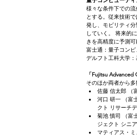
量子コンピューティ
様々な条件下での流
とする。従来技術で
発し、モビリティ分
していく。 将来的
きを高精度に予測可
富士通：量子コンピ
デルフト工科大学：
「Fujitsu Advanc
そのほか両者から多
佐藤 信太郎 
河口 研一 （
クト リサーチ
菊池 慎司 （
ジェクト シニ
マティアス・ミ