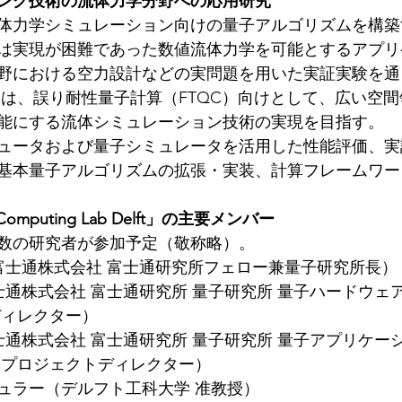
ング技術の流体力学分野への応用研究
体力学シミュレーション向けの量子アルゴリズムを構築
は実現が困難であった数値流体力学を可能とするアプリ
野における空力設計などの実問題を用いた実証実験を通
には、誤り耐性量子計算（FTQC）向けとして、広い空
能にする流体シミュレーション技術の実現を目指す。
ュータおよび量子シミュレータを活用した性能評価、実
基本量子アルゴリズムの拡張・実装、計算フレームワー
ed Computing Lab Delft」の主要メンバー
数の研究者が参加予定（敬称略）。
（富士通株式会社 富士通研究所フェロー兼量子研究所長）
富士通株式会社 富士通研究所 量子研究所 量子ハードウェ
ディレクター）
富士通株式会社 富士通研究所 量子研究所 量子アプリケー
アプロジェクトディレクター）
ュラー（デルフト工科大学 准教授）