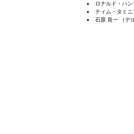
ロナルド・ハンソ
ティム・タミニア
石原 良一 （デル