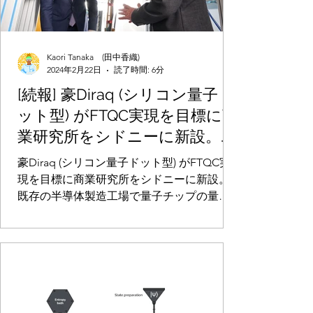
Kaori Tanaka (田中香織)
2024年2月22日
読了時間: 6分
[続報] 豪Diraq (シリコン量子ド
ット型) がFTQC実現を目標に商
業研究所をシドニーに新設。既
存の半導体製造工場で量子チッ
豪Diraq (シリコン量子ドット型) がFTQC実
プの量産実現を最終的に目指す
現を目標に商業研究所をシドニーに新設。
既存の半導体製造工場で量子チップの量産
実現を最終的に目指す