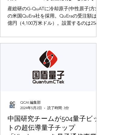
（4,100万米ドル）。設置する
産総研のG-QuATに冷却原子(中性原子)方式
のは256量子ビットの第2世代デ
の米国QuEra社を採用。QuEraの受注額は65
億円（4,100万米ドル）。設置するのは256量
ジタルモードをサポートする
子ビットの第2世代デジタルモードをサポー
マシンで、産総研のスパコン・
トするマシンで、産総研のスパコン・
NVIDIAのGPUと併設される
NVIDIAのGPUと併設される
QCAI 編集部
2024年5月2日
読了時間: 3分
中国研究チームが504量子ビッ
トの超伝導量子チップ