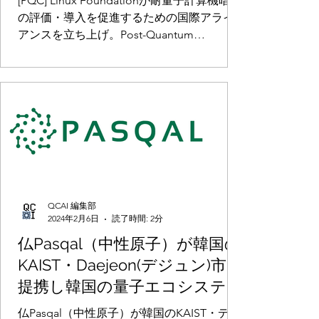
[PQC] Linux Foundationが耐量子計算機暗号
Cryptography Alliance (PQCA)
の評価・導入を促進するための国際アライ
アンスを立ち上げ。Post-Quantum
Cryptography Alliance (PQCA)
QCAI 編集部
2024年2月6日
読了時間: 2分
仏Pasqal（中性原子）が韓国の
KAIST・Daejeon(デジュン)市と
提携し韓国の量子エコシステム
を強化
仏Pasqal（中性原子）が韓国のKAIST・デジ