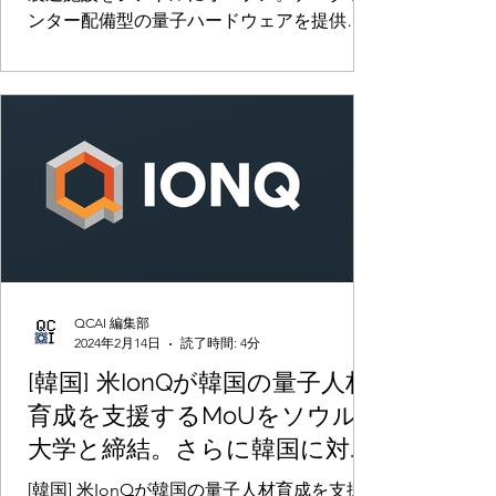
ンター配備型の量子ハードウェアを提供し
し次世代機の開発も進める
次世代機の開発も進める
QCAI 編集部
2024年2月14日
読了時間: 4分
[韓国] 米IonQが韓国の量子人材
育成を支援するMoUをソウル
大学と締結。さらに韓国に対し
て量子システムのアクセスを
[韓国] 米IonQが韓国の量子人材育成を支援