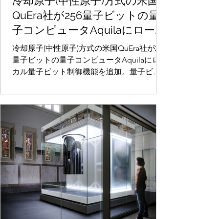
冷却原子(中性原子)方式の米国
QuEra社が256量子ビットの量
子コンピュータAquilaにローカ
ル量子ビット制御機能を追加。
冷却原子(中性原子)方式の米国QuEra社が256
量子ビットを個別に制御操作可
量子ビットの量子コンピュータAquilaにロー
カル量子ビット制御機能を追加。量子ビッ
能に。
トを個別に制御操作可能に。