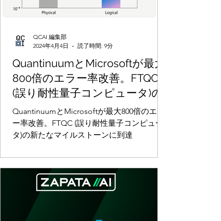
QCAI 編集部
2024年4月4日
読了時間: 9分
QuantinuumとMicrosoftが最大
800倍のエラー率改善。FTQC
(誤り耐性量子コンピュータ)の
新たなマイルストーンに到達
QuantinuumとMicrosoftが最大800倍のエラ
ー率改善。FTQC (誤り耐性量子コンピュー
タ)の新たなマイルストーンに到達