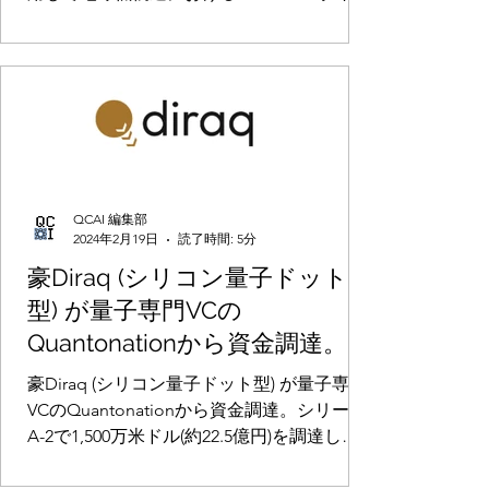
マッピングから太陽光ノイズ除去する新し
行中
い方法を遂行中
QCAI 編集部
2024年2月19日
読了時間: 5分
豪Diraq (シリコン量子ドット
型) が量子専門VCの
Quantonationから資金調達。シ
リーズA-2で1,500万米ドル(約
豪Diraq (シリコン量子ドット型) が量子専門
22.5億円)を調達し、チーム拡
VCのQuantonationから資金調達。シリーズ
A-2で1,500万米ドル(約22.5億円)を調達し、
大・米国進出・国際連携に活用
チーム拡大・米国進出・国際連携に活用す
する
る