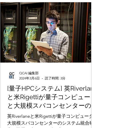
QCAI 編集部
2024年3月6日
読了時間: 3分
[量子HPCシステム] 英Riverlane
と米Rigettiが量子コンピュータ
と大規模スパコンセンターのシ
ステム統合研究で協業。米エネ
英Riverlaneと米Rigettiが量子コンピュータと
ルギー省オークリッジ国立研究
大規模スパコンセンターのシステム統合研