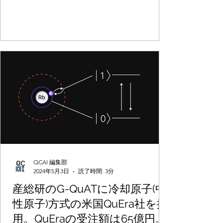
QCAI 編集部
2024年5月3日
読了時間: 3分
産総研のG-QuATに冷却原子(中
性原子)方式の米国QuEra社を採
用。QuEraの受注額は65億円