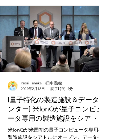
Kaori Tanaka (田中香織)
2024年2月16日
読了時間: 4分
[量子特化の製造施設＆データセ
ンター] 米IonQが量子コンピュ
ータ専用の製造施設をシアトル
にオープン。データセンター配
米IonQが米国初の量子コンピュータ専用の
備型の量子ハードウェアを提供
製造施設をシアトルにオープン。データセ