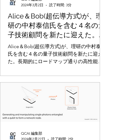
2024年3月2日
読了時間: 3分
Alice＆Bob(超伝導方式)が、理
研の中村泰信氏を含む４名の量
子技術顧問を新たに迎えた。長
期的にロードマップ通りの高性
Alice＆Bob(超伝導方式)が、理研の中村泰信
能な量子コンピュータ実現を目
氏を含む４名の量子技術顧問を新たに迎え
た。長期的にロードマップ通りの高性能な
指す
量子コンピュータ実現を目指す
QCAI 編集部
2024年2月27日
読了時間: 2分