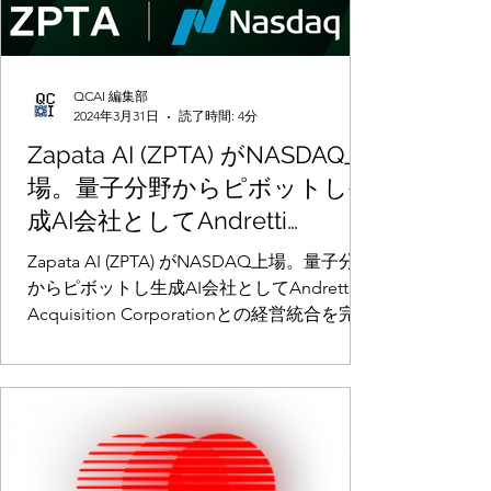
QCAI 編集部
2024年3月31日
読了時間: 4分
Zapata AI (ZPTA) がNASDAQ上
場。量子分野からピボットし生
成AI会社としてAndretti
Acquisition Corporationとの経
Zapata AI (ZPTA) がNASDAQ上場。量子分野
営統合を完了。2024年4月1日か
からピボットし生成AI会社としてAndretti
Acquisition Corporationとの経営統合を完
ら取引開始
了。2024年4月1日から取引開始