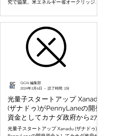
究で協業。米エネルギー省オークリッジ国
所(ORNL )のスパコン Summit
立研究所(ORNL )のスパコン Summitを用い
を用いる
る
QCAI 編集部
2024年3月6日
読了時間: 2分
光量子スタートアップ Xanadu
(ザナドゥ)がPennyLaneの開発
資金としてカナダ政府から278
万米ドル(約4億1,600万円)の融
光量子スタートアップ Xanadu (ザナドゥ)が
資を受けた
PennyLaneの開発資金としてカナダ政府から