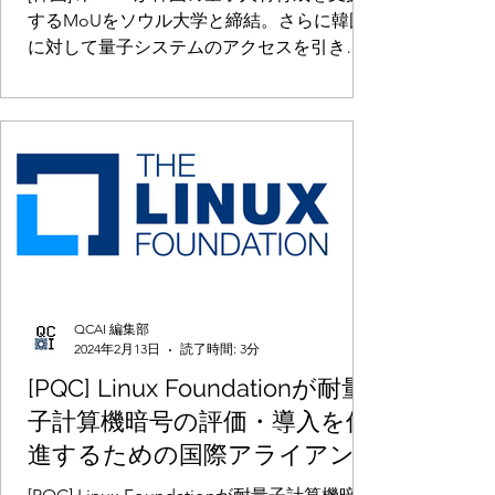
引き続き提供
するMoUをソウル大学と締結。さらに韓国
に対して量子システムのアクセスを引き続
き提供
QCAI 編集部
2024年2月13日
読了時間: 3分
[PQC] Linux Foundationが耐量
子計算機暗号の評価・導入を促
進するための国際アライアン
スを立ち上げ。Post-Quantum