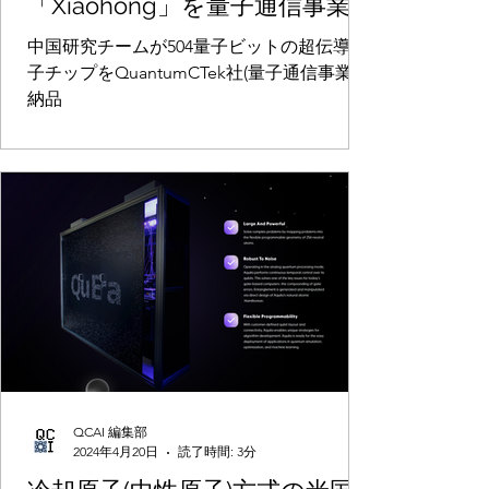
「Xiaohong」を量子通信事業
のQuantumCTek社に納品。ク
中国研究チームが504量子ビットの超伝導量
ラウドプラットフォームを通
子チップをQuantumCTek社(量子通信事業)に
納品
じてアクセス提供する予定
QCAI 編集部
2024年4月20日
読了時間: 3分