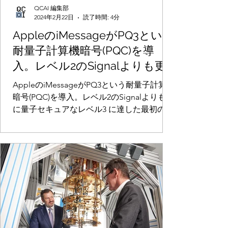
QCAI 編集部
2024年2月22日
読了時間: 4分
AppleのiMessageがPQ3という
耐量子計算機暗号(PQC)を導
入。レベル2のSignalよりも更
に量子セキュアなレベル3 に達
AppleのiMessageがPQ3という耐量子計算機
した最初のメッセージングプ
暗号(PQC)を導入。レベル2のSignalよりも更
に量子セキュアなレベル3 に達した最初のメ
ロトコルとなった
ッセージングプロトコルとなった