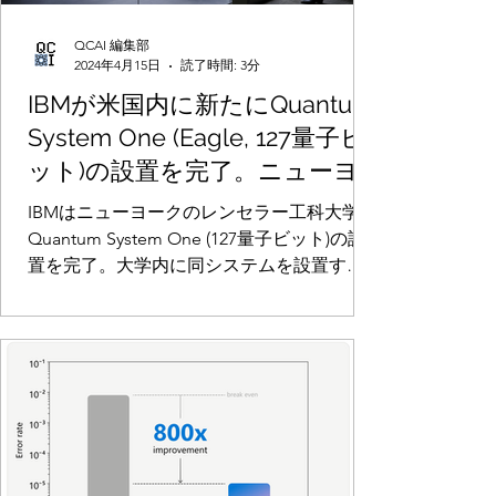
QCAI 編集部
2024年4月15日
読了時間: 3分
IBMが米国内に新たにQuantum
System One (Eagle, 127量子ビ
ット)の設置を完了。ニューヨ
ークのレンセラー工科大学。
IBMはニューヨークのレンセラー工科大学に
IBMが大学内に同システムを設
Quantum System One (127量子ビット)の設
置を完了。大学内に同システムを設置する
置するのは初
のは初