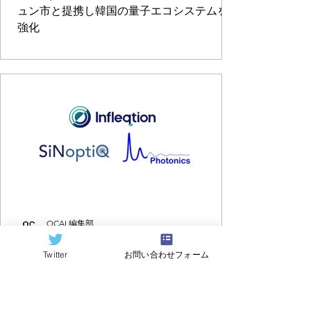
ュン市と提携し韓国の量子エコシステムを
強化
QCAI 編集部
2024年2月2日
読了時間: 2分
Twitter
お問い合わせフォーム
米 Infleqtionがシリコンフォト
ニクス企業2社を買収。量子製
品の大規模な商業化を加速。両